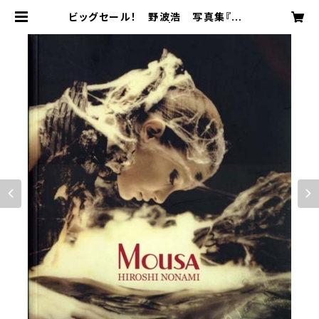
ビッグセール！ 野波浩 写真集『MO
USA』ソフトカバー | shingetsu a
rt life