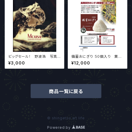
ビッグセール！ 野波浩 写真
備蓄おにぎり ５０個入り 業界
集『MOUSA』ソフトカバー
最安値！！
¥3,000
¥12,000
商品一覧に戻る
© shingetsu art life
Powered by