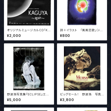
オリジナルミュージカルCD「KA
詩＋イラスト 「美美恋歌」（ﾒｲﾒ
GUYA」 M3 ART PROJE
ｲﾘｬﾝｺﾞｳ） 作家：三日月綺麗
¥2,000
¥800
CT制作
イラストレーター金美蓮
野波浩写真集『ECLIPSE』エク
ビッグセール！ 野波浩 写真
リプス 最新版
集『MOUSA』ハードカバー
¥5,000
¥3,800