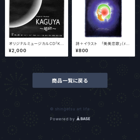
オリジナルミュージカルCD「KA
詩＋イラスト 「美美恋歌」（ﾒｲﾒ
GUYA」 M3 ART PROJE
ｲﾘｬﾝｺﾞｳ） 作家：三日月綺麗
¥2,000
¥800
CT制作
イラストレーター金美蓮
商品一覧に戻る
© shingetsu art life
Powered by