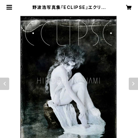
野波浩写真集『ECLIPSE』エクリプ
ス 最新版 | shingetsu art life