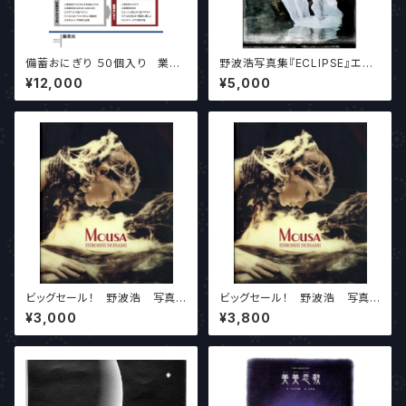
備蓄おにぎり ５０個入り 業界
野波浩写真集『ECLIPSE』エク
最安値！！
リプス 最新版
¥12,000
¥5,000
ビッグセール！ 野波浩 写真
ビッグセール！ 野波浩 写真
集『MOUSA』ソフトカバー
集『MOUSA』ハードカバー
¥3,000
¥3,800