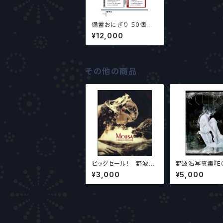
備蓄おにぎり ５０個入
り 業界最安値！！
¥12,000
その他の商品
ビッグセール！ 野波
野波浩写真集『EC
浩 写真集『MOUSA』
E』エクリプス 
¥3,000
¥5,000
ソフトカバー