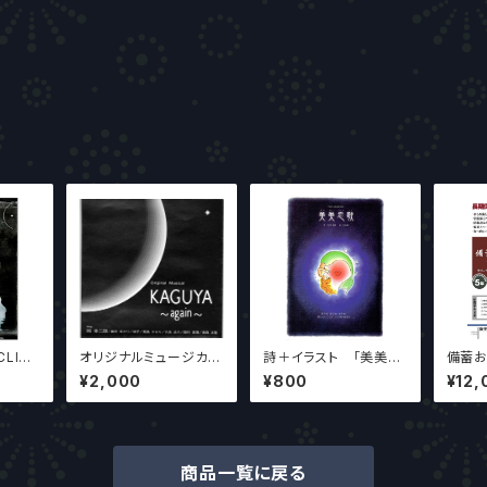
LIPS
オリジナルミュージカル
詩＋イラスト 「美美恋
備蓄お
最新版
CD「KAGUYA」 M3
歌」（ﾒｲﾒｲﾘｬﾝｺﾞｳ） 作
り 業
¥2,000
¥800
¥12,
ART PROJECT制
家：三日月綺麗 イラス
作
トレーター金美蓮
商品一覧に戻る