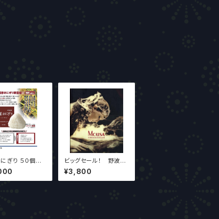
にぎり ５０個入
ビッグセール！ 野波
界最安値！！
浩 写真集『MOUSA』
000
¥3,800
ハードカバー