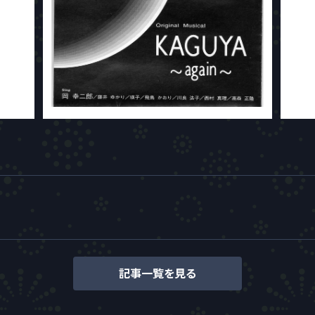
記事一覧を見る